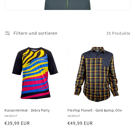
r
i
e
Filtern und sortieren
35 Produkte
:
Kurzarmtrikot - Zebra Party
FlexTop Flanell - Gold &amp; Oliv
Anbieter:
HANDUP
Anbieter:
HANDUP
Normaler
€39,99 EUR
Normaler
€49,99 EUR
Preis
Preis