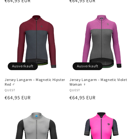
Normaler
€64,95 EUR
Normaler
€64,95 EUR
Preis
Preis
Ausverkauft
Ausverkauft
Jersey Langarm – Magnetic Hipster
Jersey Langarm – Magnetic Violet
Red ♂
Woman ♀
Anbieter:
QUEST
Anbieter:
QUEST
Normaler
€64,95 EUR
Normaler
€64,95 EUR
Preis
Preis