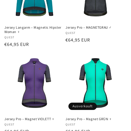
Jersey Langarm – Magnetic Hipster
Jersey Pro – MAGNETGRAU ♂
Woman ♀
Anbieter:
QUEST
Anbieter:
QUEST
Normaler
€64,95 EUR
Normaler
€64,95 EUR
Preis
Preis
Ausverkauft
Jersey Pro – Magnet VIOLETT ♀
Jersey Pro – Magnet GRÜN ♀
Anbieter:
QUEST
Anbieter:
QUEST