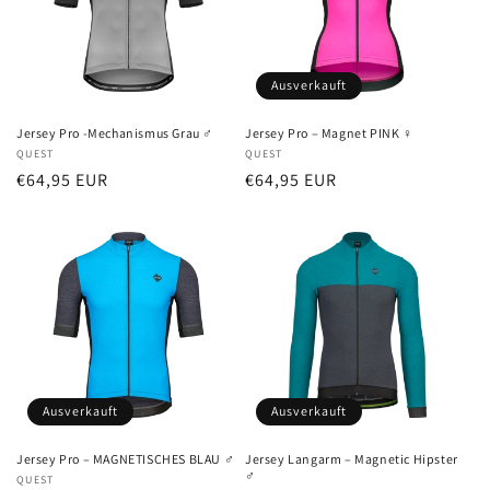
Ausverkauft
Jersey Pro -Mechanismus Grau ♂
Jersey Pro – Magnet PINK ♀
Anbieter:
QUEST
Anbieter:
QUEST
Normaler
€64,95 EUR
Normaler
€64,95 EUR
Preis
Preis
Ausverkauft
Ausverkauft
Jersey Pro – MAGNETISCHES BLAU ♂
Jersey Langarm – Magnetic Hipster
♂
Anbieter:
QUEST