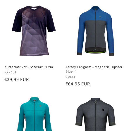
Kurzarmtrikot - Schwarz Prizm
Jersey Langarm – Magnetic Hipster
Blue ♂
Anbieter:
HANDUP
Anbieter:
QUEST
Normaler
€39,99 EUR
Normaler
€64,95 EUR
Preis
Preis