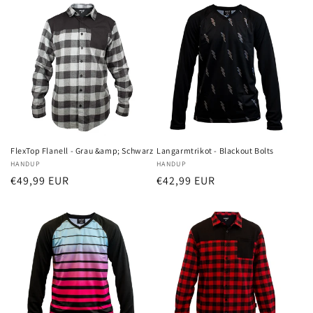
FlexTop Flanell - Grau &amp; Schwarz
Langarmtrikot - Blackout Bolts
Anbieter:
HANDUP
Anbieter:
HANDUP
Normaler
€49,99 EUR
Normaler
€42,99 EUR
Preis
Preis