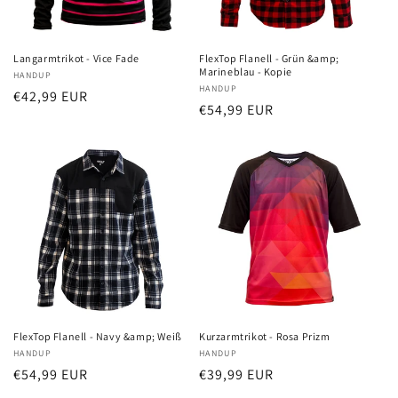
Langarmtrikot - Vice Fade
FlexTop Flanell - Grün &amp;
Marineblau - Kopie
Anbieter:
HANDUP
Anbieter:
HANDUP
Normaler
€42,99 EUR
Normaler
€54,99 EUR
Preis
Preis
FlexTop Flanell - Navy &amp; Weiß
Kurzarmtrikot - Rosa Prizm
Anbieter:
HANDUP
Anbieter:
HANDUP
Normaler
€54,99 EUR
Normaler
€39,99 EUR
Preis
Preis