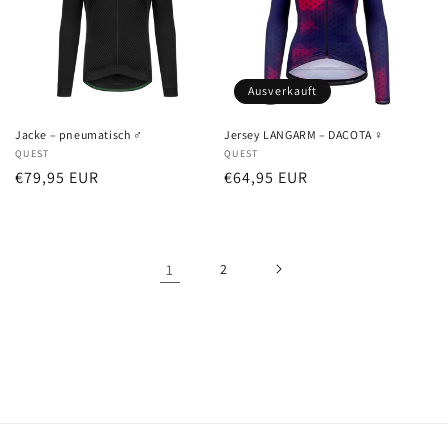
Ausverkauft
Jacke – pneumatisch ♂
Jersey LANGARM – DACOTA ♀
Anbieter:
QUEST
Anbieter:
QUEST
Normaler
€79,95 EUR
Normaler
€64,95 EUR
Preis
Preis
1
2